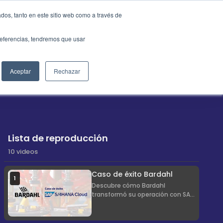
dos, tanto en este sitio web como a través de
Cotiza ahora
sotros
preferencias, tendremos que usar
Aceptar
Rechazar
ciones SAP
Lista de reproducción
10 videos
Caso de éxito Bardahl
1
Descubre cómo Bardahl
transformó su operación con SAP
de la mano de Xamai,
optimizando sus procesos
empresariales y mejorando la