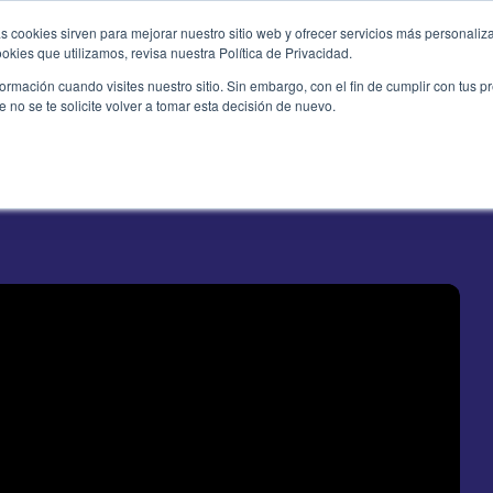
s cookies sirven para mejorar nuestro sitio web y ofrecer servicios más personaliza
kies que utilizamos, revisa nuestra Política de Privacidad.
icios
Casos de Éxito
Industrias
Blog
No
rmación cuando visites nuestro sitio. Sin embargo, con el fin de cumplir con tus 
no se te solicite volver a tomar esta decisión de nuevo.
Casos de Éxito
r nuestra galería de casos de éxito en implementa