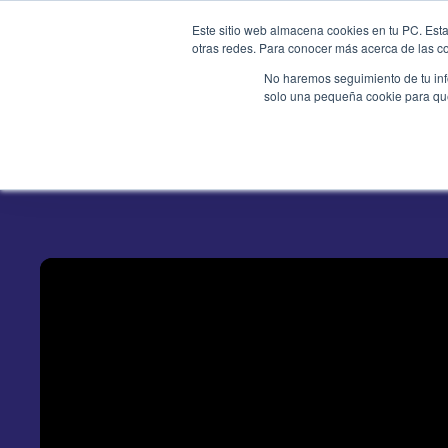
Este sitio web almacena cookies en tu PC. Esta
otras redes. Para conocer más acerca de las coo
Productos
Serv
No haremos seguimiento de tu info
solo una pequeña cookie para que 
Navega po