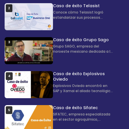
toma de decisiones en tiempo
Caso de éxito Telasist
2
real.
Conoce cómo Telasist logró
estandarizar sus procesos
administrativos y operativos
implementando SAP con Xamai,
consolidando su información en
una sola plataforma.
Caso de éxito Grupo Sago
3
Grupo SAGO, empresa del
noroeste mexicano dedicada a la
producción y distribución, realizó
un upgrade de ECC a S/4HANA
con Xamai. El resultado: mayor
rapidez, fluidez en la atención a
Caso de éxito Explosivos
4
clientes y mejor manejo de
Oviedo
inventarios.
Explosivos Oviedo encontró en
SAP y Xamai el aliado tecnológico
para modernizar su gestión,
integrando sus operaciones y
obteniendo visibilidad en tiempo
Caso de éxito Sifatec
5
real de su negocio.
SIFATEC, empresa especializada
en el sector agroquímico,
implementó SAP Business One