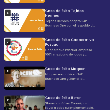
con Xamai para impulsar su
innovación constante, cumplir
sus objetivos y satisfacer mejor
Caso de éxito Tejidos
6
las necesidades de sus clientes.
Hermes
Tejidos Hermes adoptó SAP
Business One con el respaldo de
Xamai para mejorar el control de
su operación, integrando
producción, inventarios y
Caso de éxito Cooperativa
7
finanzas en un solo sistema.
Pascual
Cooperativa Pascual, empresa
100% mexicana de jugos y
refrescos, migró a SAP S/4HANA
con Xamai. Superaron el reto de
la gestión del cambio e
Caso de éxito Maqcen
8
implementaron módulos de
Maqcen encontró en SAP
producción, ventas, inventarios y
Business One y Xamai la
finanzas para ser más
herramienta para digitalizar y
competitivos.
optimizar sus procesos de
negocio, ganando eficiencia
operativa y visibilidad en cada
Caso de éxito Iteren
9
área de la empresa.
Steren confió en Xamai para
llevar a cabo su implementación